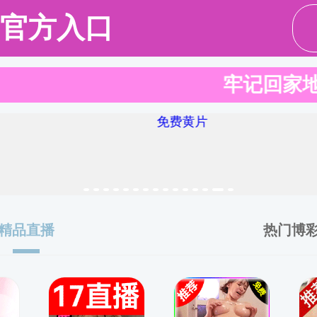
学科师资
本科培养
硕博培养
科学研究
社区
>
课程思政
>
他山之石
> 正文